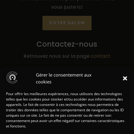
vous juste ici
VOTRE SALON
Contactez-nous
Retrouvez nous sur la page
contact
Gérer le consentement aux
E-mail
cookies
coiffclub@holdingantoine.fr
Pour offrir les meilleures expériences, nous utilisons des technologies
recrutement@holdingantoine.fr
telles que les cookies pour stocker et/ou accéder aux informations des
appareils. Le fait de consentir à ces technologies nous permettra de
traiter des données telles que le comportement de navigation ou les ID
uniques sur ce site. Le fait de ne pas consentir ou de retirer son
consentement peut avoir un effet négatif sur certaines caractéristiques
et fonctions.