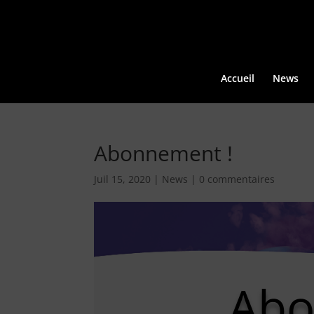
Accueil
News
Abonnement !
Juil 15, 2020
|
News
|
0 commentaires
Ab