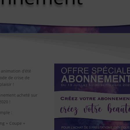
 animation d’été
iode de crise de
laisir !
onnement acheté sur
2020 !
emple :
ing + Coupe +