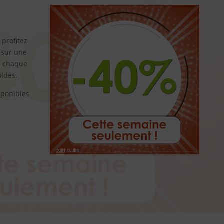
 profitez
 sur une
a chaque
ldes.
sponibles